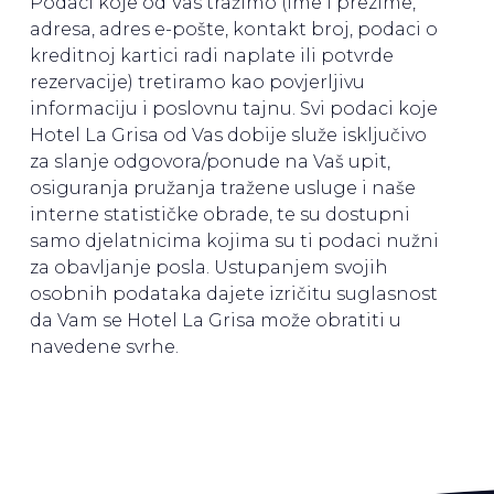
Podaci koje od Vas tražimo (ime i prezime,
adresa, adres e-pošte, kontakt broj, podaci o
kreditnoj kartici radi naplate ili potvrde
rezervacije) tretiramo kao povjerljivu
informaciju i poslovnu tajnu. Svi podaci koje
Hotel La Grisa od Vas dobije služe isključivo
za slanje odgovora/ponude na Vaš upit,
osiguranja pružanja tražene usluge i naše
interne statističke obrade, te su dostupni
samo djelatnicima kojima su ti podaci nužni
za obavljanje posla. Ustupanjem svojih
osobnih podataka dajete izričitu suglasnost
da Vam se Hotel La Grisa može obratiti u
navedene svrhe.