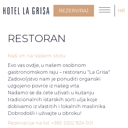
REZERVIRAJ
HR
RESTORAN
Naš vrt na Vašem stolu
Evo vas ovdje, u našem osobnom
gastronomskom raju – restoranu "La Grisa".
Zadovoljstvo nam je ponuditi organski
uzgojeno povrće iz našeg vrta.
Nadamo se da ćete uživati u kušanju
tradicionalnih istarskih sorti ulja koje
dobivamo iz vlastitih i lokalnih maslinika.
Dobrodošli i uživajte u obroku!
Rezervacije na tel. +385 (0)52 824 501