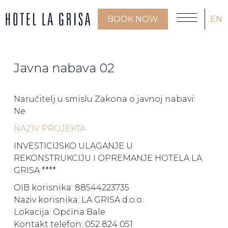
BOOK NOW
EN
Javna nabava 02
Naručitelj u smislu Zakona o javnoj nabavi:
Ne
NAZIV PROJEKTA
INVESTICIJSKO ULAGANJE U
REKONSTRUKCIJU I OPREMANJE HOTELA LA
GRISA ****
OIB korisnika: 88544223735
Naziv korisnika: LA GRISA d.o.o.
Lokacija: Općina Bale
Kontakt telefon: 052 824 051